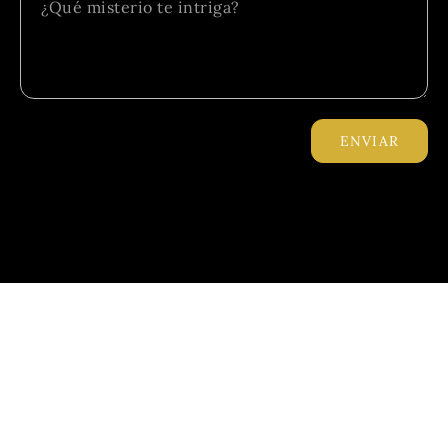
ENVIAR
Inicio
¿Quién soy?
¿Qué hago?
Pruebas del delito
Contacto